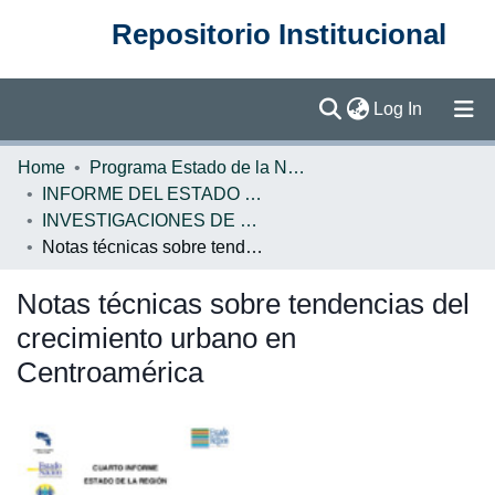
Repositorio Institucional
(current)
Log In
Communities & Collections
Home
Programa Estado de la Nación (PEN)
INFORME DEL ESTADO DE LA REGION
Browse DSpace
INVESTIGACIONES DE BASE ERCA
Notas técnicas sobre tendencias del crecimiento urbano en Centroamérica
Statistics
Notas técnicas sobre tendencias del
crecimiento urbano en
Centroamérica